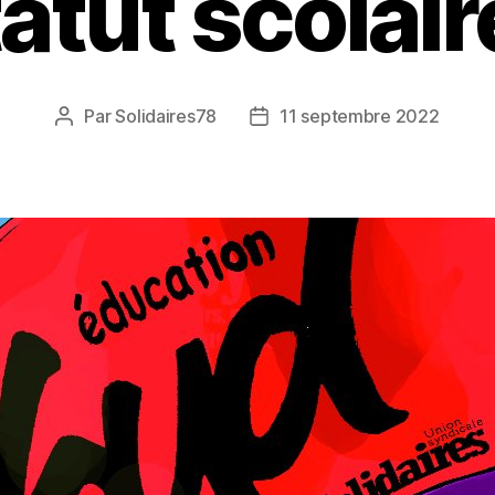
atut scolair
Par
Solidaires78
11 septembre 2022
Auteur
Date
de
de
l’article
l’article