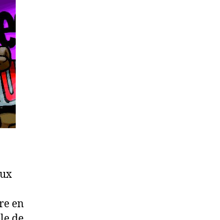
aux
ire en
le de