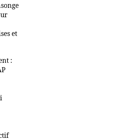
ensonge
our
ses et
nt :
AP
i
tif