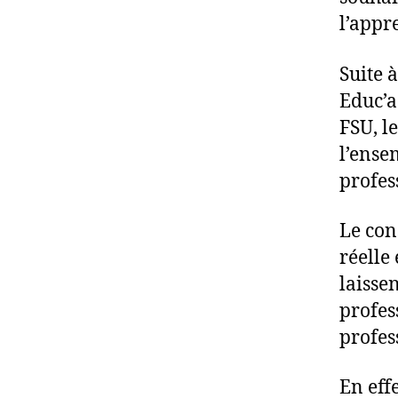
l’appr
Suite 
Educ’a
FSU, l
l’ense
profes
Le con
réelle
laisse
profes
profes
En eff