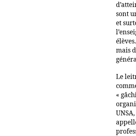
d’atte
sont u
et sur
l’ense
élèves
mais d
généra
Le lei
comme 
« gâch
organi
UNSA,
appell
profes