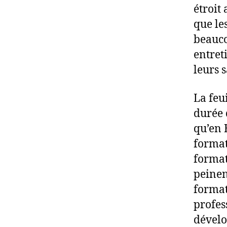
étroit
que le
beauco
entret
leurs s
La feu
durée 
qu’en 
format
format
peinen
format
profes
dévelo