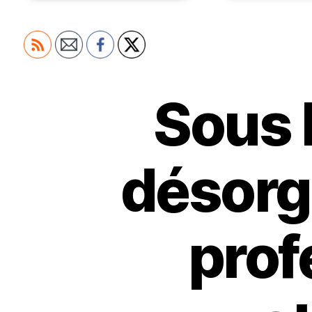
Sous l
désorga
prof