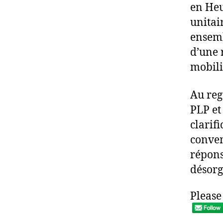
en Heu
unitai
ensemb
d’une 
mobili
Au reg
PLP et
clarifi
conven
répons
désorg
Please