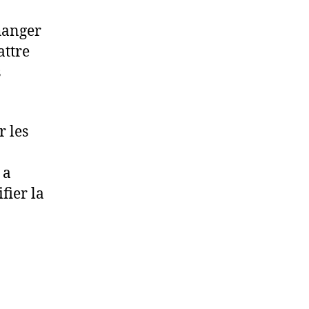
changer
attre
s
r les
 a
fier la