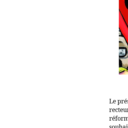
Le pré
recteu
réform
souhai