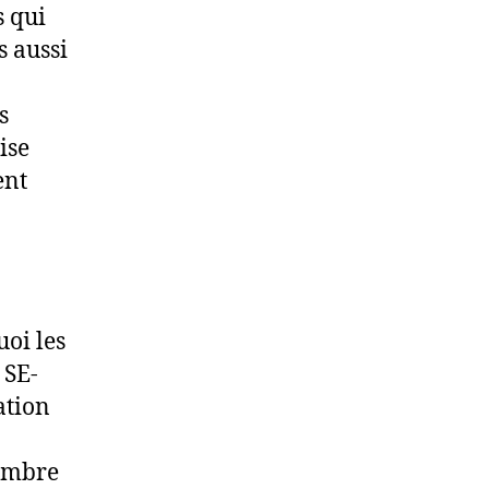
s qui
s aussi
s
ise
ent
uoi les
 SE-
ation
tembre