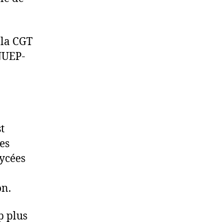
 la CGT
SNUEP-
t
es
lycées
on.
p plus