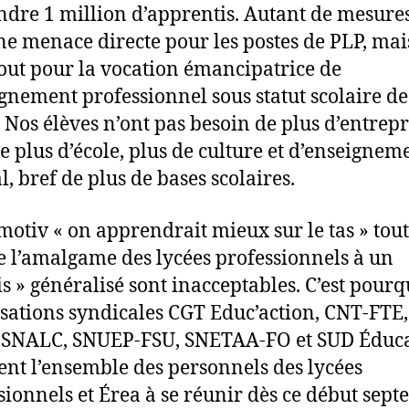
indre 1 million d’apprentis. Autant de mesure
ne menace directe pour les postes de PLP, mai
tout pour la vocation émancipatrice de
ignement professionnel sous statut scolaire de
. Nos élèves n’ont pas besoin de plus d’entrepr
e plus d’école, plus de culture et d’enseignem
l, bref de plus de bases scolaires.
tmotiv « on apprendrait mieux sur le tas » tout
l’amalgame des lycées professionnels à un
is » généralisé sont inacceptables. C’est pourq
sations syndicales CGT Educ’action, CNT-FTE,
 SNALC, SNUEP-FSU, SNETAA-FO et SUD Éduc
ent l’ensemble des personnels des lycées
sionnels et Érea à se réunir dès ce début sep