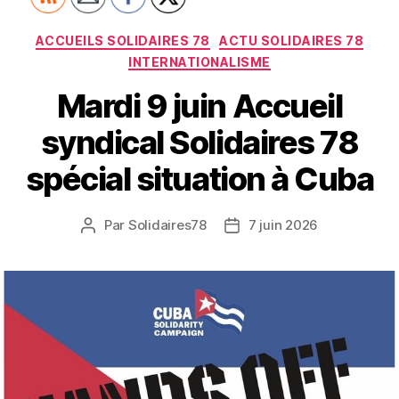
Catégories
ACCUEILS SOLIDAIRES 78
ACTU SOLIDAIRES 78
INTERNATIONALISME
Mardi 9 juin Accueil
syndical Solidaires 78
spécial situation à Cuba
Par
Solidaires78
7 juin 2026
Auteur
Date
de
de
l’article
l’article