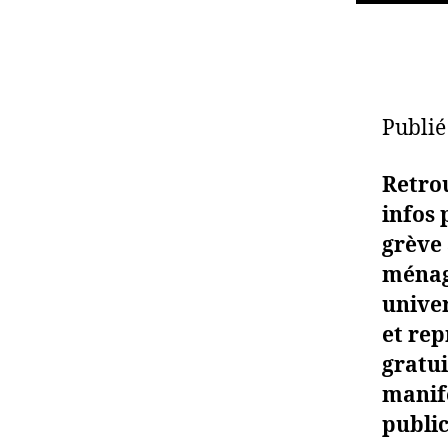
Publié
Retrou
infos 
grève 
ménagè
univer
et rep
gratui
manif
public