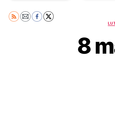
LU
8 m