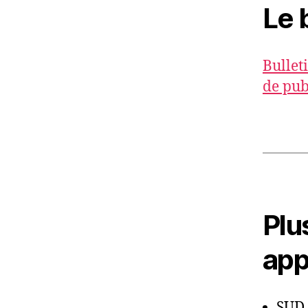
Le 
Bullet
de pub
Plu
app
SUD 