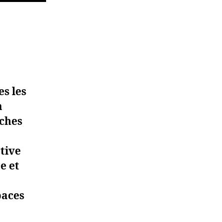
es les
a
âches
tive
e et
paces