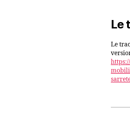
Le 
Le tra
version
https:/
mobili
sarret