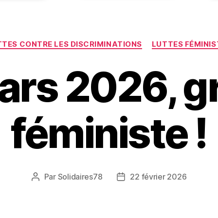
Catégories
TTES CONTRE LES DISCRIMINATIONS
LUTTES FÉMINIS
ars 2026, g
féministe !
Par
Solidaires78
22 février 2026
Auteur
Date
de
de
l’article
l’article