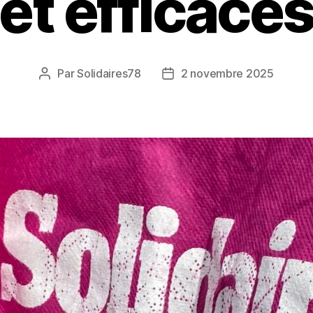
et efficace
Par
Solidaires78
2 novembre 2025
Auteur
Date
de
de
l’article
l’article