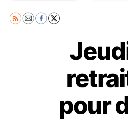
Jeudi
retra
pour 