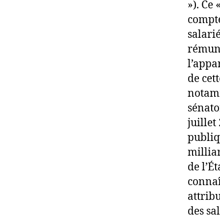
»). Ce 
compte
salari
rémuné
l’appa
de cet
notamm
sénato
juille
publiq
millia
de l’É
connaî
attrib
des sal