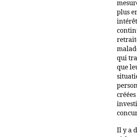
mesure
plus e
intérê
contin
retrai
malade
qui tr
que le
situat
person
créées
invest
concur
Il y a 