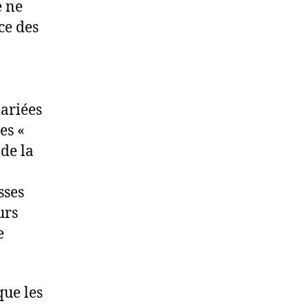
e ne
ce des
lariées
es «
de la
sses
urs
e
que les