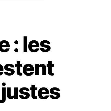
 : les
estent
justes