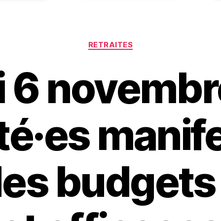
Catégories
RETRAITES
 6 novembre
ité·es manif
des budgets 