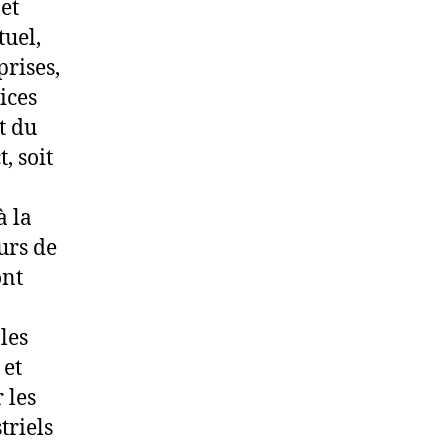
 et
tuel,
prises,
ices
at du
, soit
à la
eurs de
ont
les
 et
 les
triels