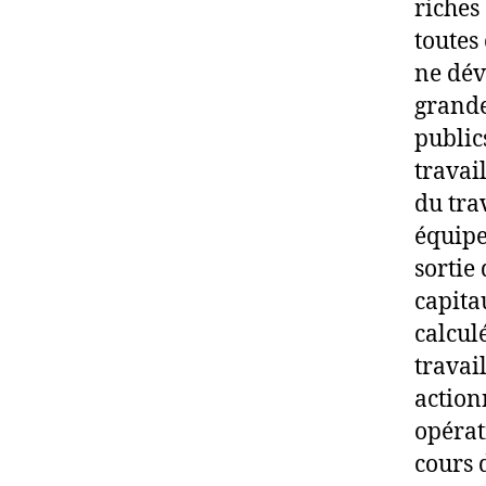
riches 
toutes 
ne dév
grande
publics
travai
du tra
équipe
sortie 
capita
calcul
travai
action
opérat
cours 