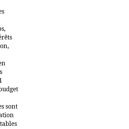
es
s,
érêts
ion,
en
s
1
 budget
es sont
ation
itables