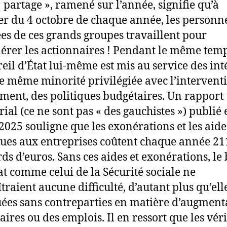
« partage », ramené sur l’année, signifie qu’à
r du 4 octobre de chaque année, les personn
ées de ces grands groupes travaillent pour
rer les actionnaires ! Pendant le même temp
reil d’État lui-même est mis au service des int
te même minorité privilégiée avec l’intervent
ent, des politiques budgétaires. Un rapport
rial (ce ne sont pas « des gauchistes ») publié 
t 2025 souligne que les exonérations et les aide
ues aux entreprises coûtent chaque année 21
rds d’euros. Sans ces aides et exonérations, le
tat comme celui de la Sécurité sociale ne
traient aucune difficulté, d’autant plus qu’ell
uées sans contreparties en matière d’augment
aires ou des emplois. Il en ressort que les vér