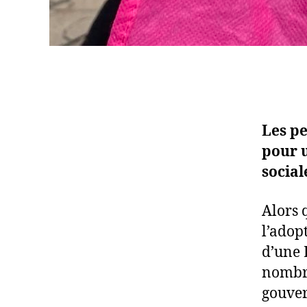
Les p
pour u
social
Alors 
l’adop
d’une 
nombre
gouver