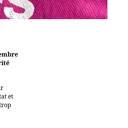
vembre
rité
ur
at et
trop