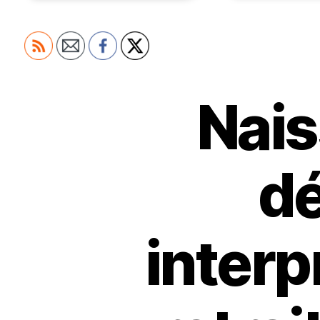
Nais
d
interp