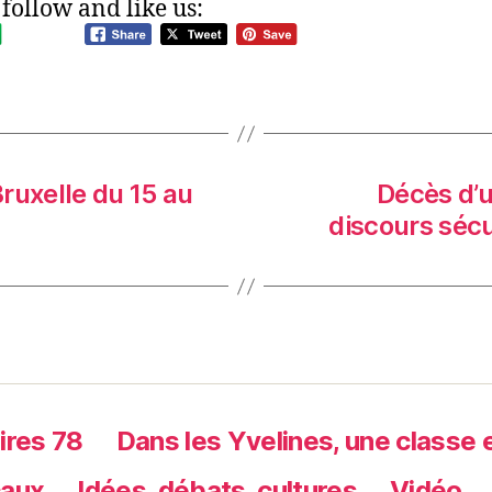
 follow and like us:
ruxelle du 15 au
Décès d’u
discours sécu
ires 78
Dans les Yvelines, une classe 
caux
Idées, débats, cultures
Vidéo