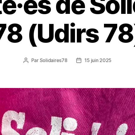
té·es de Sol
78 (Udirs 78
Par
Solidaires78
15 juin 2025
Auteur
Date
de
de
l’article
l’article