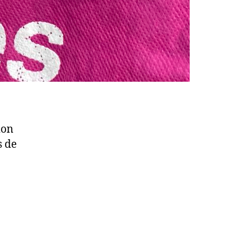
ion
s de