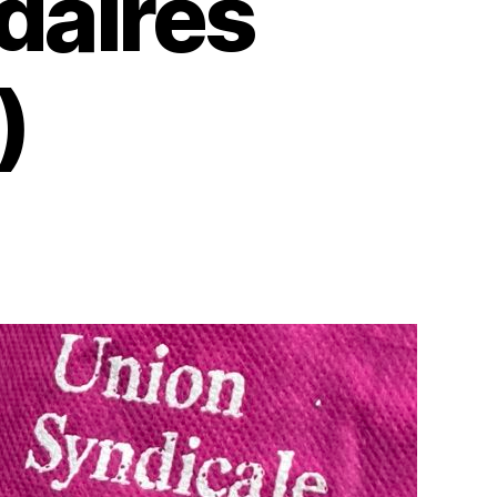
idaires
)