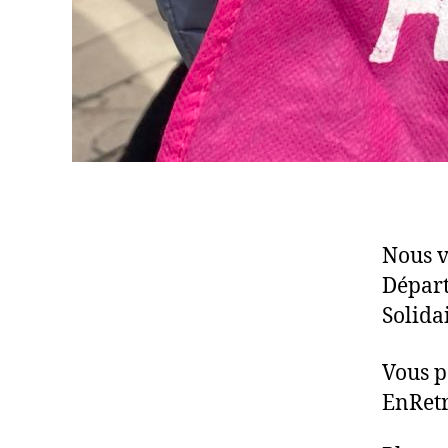
Nous v
Départ
Solidai
Vous p
EnRetr