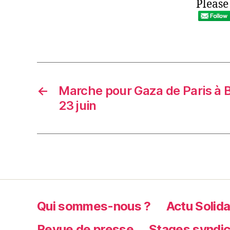
Please
←
Marche pour Gaza de Paris à B
23 juin
Qui sommes-nous ?
Actu Solida
Revue de presse
Stages syndi