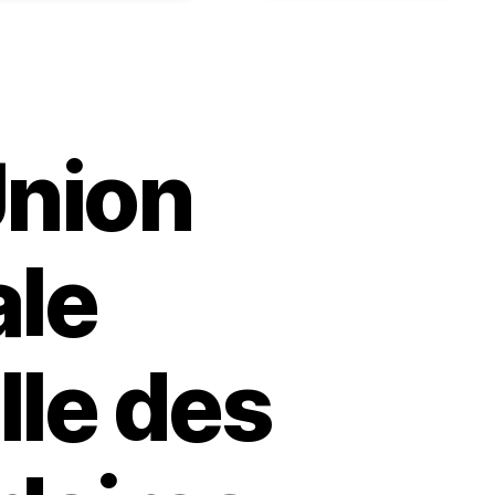
Union
le
lle des